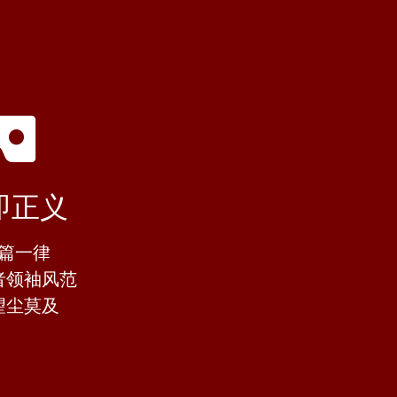
即正义
篇一律
者领袖风范
望尘莫及